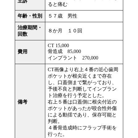
主訴
ると痛む
年齢・性別
５７歳 男性
治療期間・
８か月 １０回
回数
CT 15,000
骨造成 85,000
費用
インプラント 270,000
CT画像より右上４番の近心歯周
ポケットが根尖近くまで存在
し、口蓋側まで繋がっており、
予後不良と判断してインプラン
ト治療を行う予定とした。
備考
右上５番は口蓋側に根尖付近の
ポケットがあったが咬合性外傷
による動揺であり、保存可能と
判断。
４番骨造成時にフラップ手術を
行った。