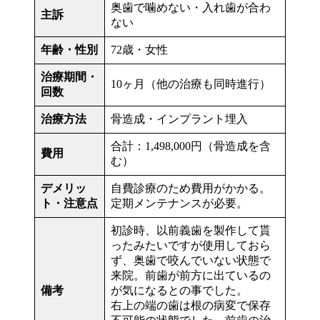
奥歯で噛めない・入れ歯が合わ
主訴
ない
年齢・性別
72歳・女性
治療期間・
10ヶ月（他の治療も同時進行）
回数
治療方法
骨造成・インプラント埋入
合計：1,498,000円（骨造成を含
費用
む）
デメリッ
自費診療のため費用がかかる。
ト・注意点
定期メンテナンスが必要。
初診時、以前義歯を製作して貰
ったみたいですが使用しておら
ず、奥歯で咬んでいない状態で
来院。前歯が前方に出ているの
備考
が気になるとの事でした。
右上の端の歯は根の病変で保存