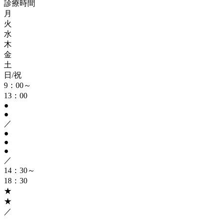
診療時間
月
火
水
木
金
土
日/祝
9：00～
13：00
●
●
／
●
●
●
／
14：30～
18：30
★
★
／