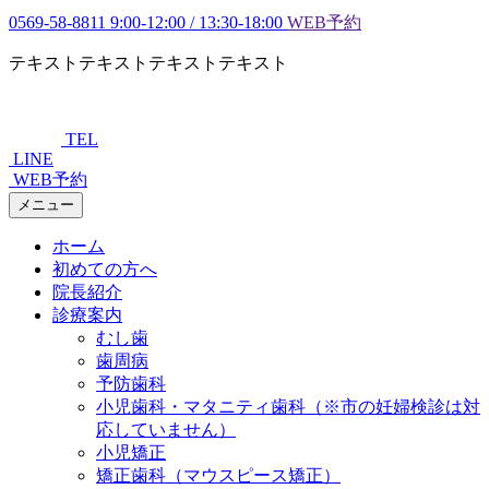
0569-58-8811
9:00-12:00 / 13:30-18:00
WEB予約
テキストテキストテキストテキスト
TEL
LINE
WEB予約
メニュー
ホーム
初めての方へ
院長紹介
診療案内
むし歯
歯周病
予防歯科
小児歯科・マタニティ歯科（※市の妊婦検診は対
応していません）
小児矯正
矯正歯科（マウスピース矯正）