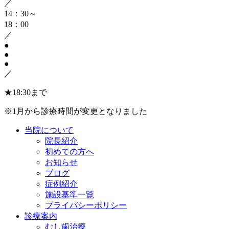
／
14：30～
18：00
／
●
●
●
／
★
18:30まで
※1月から診療時間が変更となりました
当院について
院長紹介
初めての方へ
お知らせ
ブログ
症例紹介
施設基準一覧
プライバシーポリシー
診療案内
むし歯治療